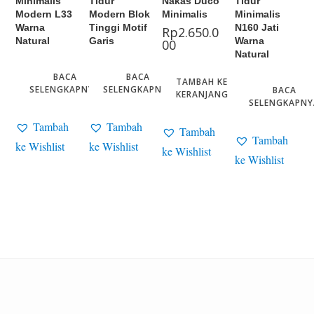
Minimalis
Tidur
Nakas Duco
Tidur
Modern L33
Modern Blok
Minimalis
Minimalis
Warna
Tinggi Motif
N160 Jati
Rp
2.650.0
Natural
Garis
Warna
00
Natural
BACA
BACA
TAMBAH KE
SELENGKAPNYA
SELENGKAPNYA
BACA
KERANJANG
SELENGKAPNY
Tambah
Tambah
Tambah
Tambah
ke Wishlist
ke Wishlist
ke Wishlist
ke Wishlist