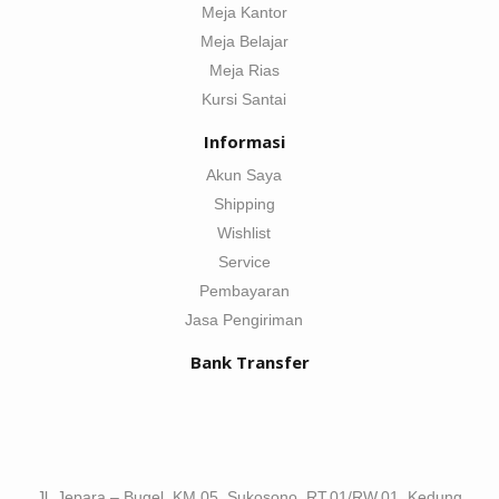
Meja Kantor
Meja Belajar
Meja Rias
Kursi Santai
Informasi
Akun Saya
Shipping
Wishlist
Service
Pembayaran
Jasa Pengiriman
Bank Transfer
Jl. Jepara – Bugel, KM 05, Sukosono, RT.01/RW.01, Kedung