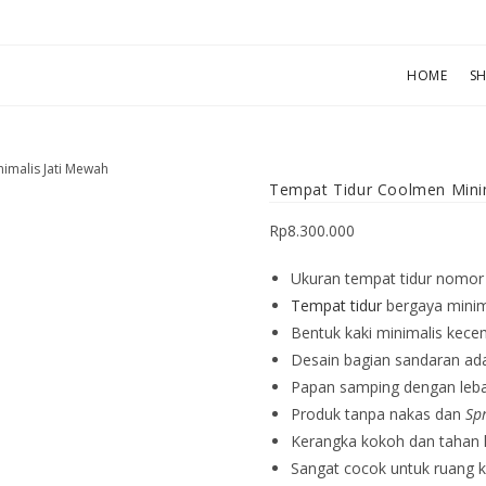
HOME
S
imalis Jati Mewah
Tempat Tidur Coolmen Mini
Rp
8.300.000
Ukuran tempat tidur nomor 
Tempat tidur
bergaya minim
Bentuk kaki minimalis kecem
Desain bagian sandaran ada
Papan samping dengan leba
Produk tanpa nakas dan
Sp
Kerangka kokoh dan tahan 
Sangat cocok untuk ruang ka