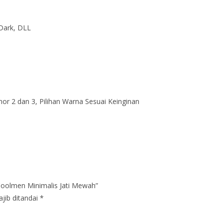
 Dark, DLL
r 2 dan 3, Pilihan Warna Sesuai Keinginan
Coolmen Minimalis Jati Mewah”
jib ditandai
*