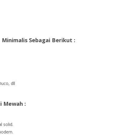
Minimalis Sebagai Berikut :
uco, dll
ti Mewah :
 solid.
modern.