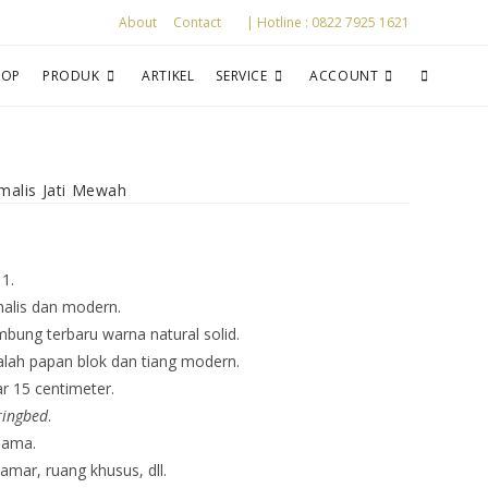
About
Contact
| Hotline : 0822 7925 1621
HOP
PRODUK
ARTIKEL
SERVICE
ACCOUNT
malis Jati Mewah
1.
alis dan modern.
bung terbaru warna natural solid.
lah papan blok dan tiang modern.
r 15 centimeter.
ringbed
.
lama.
mar, ruang khusus, dll.