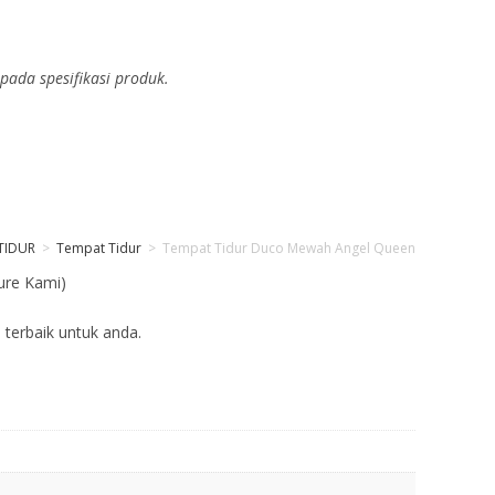
pada spesifikasi produk.
TIDUR
>
Tempat Tidur
>
Tempat Tidur Duco Mewah Angel Queen
ure Kami)
 terbaik untuk anda.