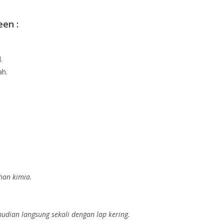
en :
.
ah.
han kimia.
dian langsung sekali dengan lap kering.