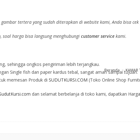
gambar tertera yang sudah diterapkan di website kami, Anda bisa cek 
n
, soal harga bisa langsung menghubungi
customer service
kami.
ng, sehingga ongkos pengiriman lebih terjangkau.
Beranda
>
KAMAR 
an Single fish dan paper kardus tebal, sangat aman sampai tujuan.
tuk memesan Produk di
SUDUTKURSI.COM
(Toko Online Shop Furnit
udutKursi.com
dan selamat berbelanja di toko kami, dapatkan Harga