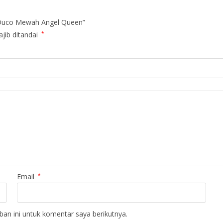
 Duco Mewah Angel Queen”
jib ditandai
*
Email
*
an ini untuk komentar saya berikutnya.