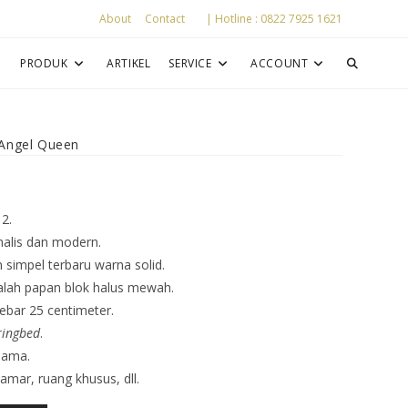
About
Contact
| Hotline : 0822 7925 1621
P
PRODUK
ARTIKEL
SERVICE
ACCOUNT
Angel Queen
2.
alis dan modern.
n simpel terbaru warna solid.
alah papan blok halus mewah.
ebar 25 centimeter.
ringbed
.
lama.
mar, ruang khusus, dll.