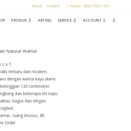
About
Contact
| Hotline : 0822 7925 1621
HOP
PRODUK
ARTIKEL
SERVICE
ACCOUNT
ti Natural Walnut
 L x T.
alis terbaru dan modern.
baru dengan warna kayu alami.
ketinggian 120 centimeter.
ngkung dan beberapa list kayu.
alitas, bagus dan elegan.
ringbed
.
mar, ruang khusus, dll.
re Order.