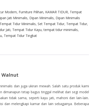
itur Modern
,
Furniture Pilihan
,
KAMAR TIDUR
,
Tempat
ipan Jati Minimalis
,
Dipan Minimalis
,
Dipan Minimalis
 Tempat Tidur Minimalis
,
Set Tempat Tidur
,
Tempat Tidur
,
ur Jati
,
Tempat Tidur Kayu
,
tempat tidur minimalis
,
ru
,
Tempat Tidur Tingkat
l Walnut
inimalis dan juga ukiran mewah. Salah satu produk kami
n dimanapun tetap bagus tinggal melihat dari segi model
an tidak sama, seperti kayu jati, mahoni dan lain-lain
.
gisi dan melengkapi kamar dan lain sebagainya. Beberapa