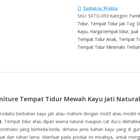
Tambah ke Wishlist
SKU:
SKTD-093
Kategori:
Furn
Tidur
,
Tempat Tidur Jati
Tag:
D
Kayu
,
Harga tempat tidur
,
Jual
Tempat Tidur Anak
,
Tempat Tid
Tempat Tidur Minimalis Terba
rniture Tempat Tidur Mewah Kayu Jati Natura
produksi berbahan kayu jati atau mahoni dengan motif atau model m
t
.
Tempat tidur atau dipan warna natural maupun cat duco diletakka
struksi yang berbeda-beda, dimana jenis bahan kayu yang di gunak
kuat dan tahan lama. Manfaat pada produk ini misalnya, untuk men