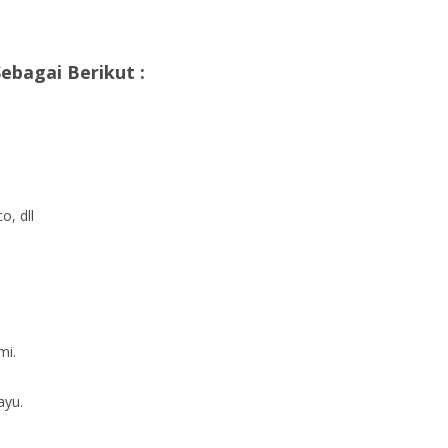
ebagai Berikut :
o, dll
mi.
ayu.