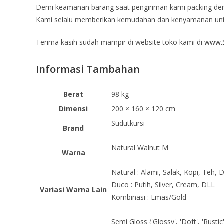
Demi keamanan barang saat pengiriman kami packing deng
Kami selalu memberikan kemudahan dan kenyamanan un
Terima kasih sudah mampir di website toko kami di
www.S
Informasi Tambahan
Berat
98 kg
Dimensi
200 × 160 × 120 cm
Sudutkursi
Brand
Natural Walnut M
Warna
Natural : Alami, Salak, Kopi, Teh, 
Duco : Putih, Silver, Cream, DLL
Variasi Warna Lain
Kombinasi : Emas/Gold
Semi Gloss ('Glossy', 'Doft', 'Rustic