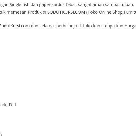
an Single fish dan paper kardus tebal, sangat aman sampai tujuan.
tuk memesan Produk di
SUDUTKURSI.COM
(Toko Online Shop Furnit
udutKursi.com
dan selamat berbelanja di toko kami, dapatkan Harga
Dark, DLL
')