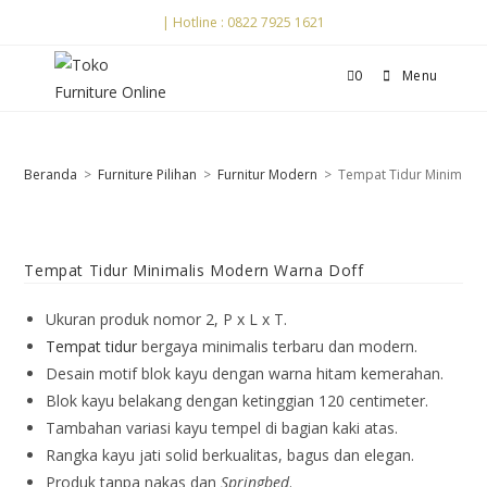
| Hotline : 0822 7925 1621
0
Menu
Beranda
>
Furniture Pilihan
>
Furnitur Modern
>
Tempat Tidur Minimali
Tempat Tidur Minimalis Modern Warna Doff
Ukuran produk nomor 2, P x L x T.
Tempat tidur
bergaya minimalis terbaru dan modern.
Desain motif blok kayu dengan warna hitam kemerahan.
Blok kayu belakang dengan ketinggian 120 centimeter.
Tambahan variasi kayu tempel di bagian kaki atas.
Rangka kayu jati solid berkualitas, bagus dan elegan.
Produk tanpa nakas dan
Springbed
.