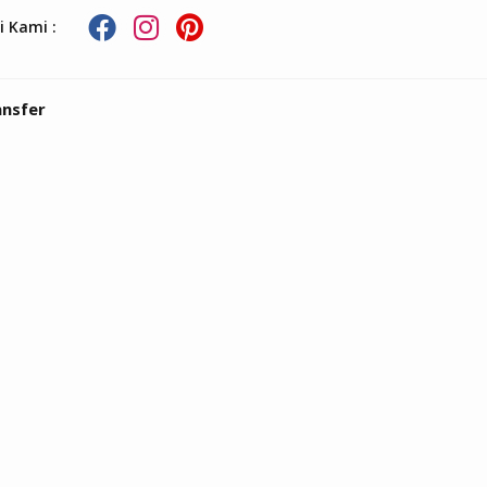
i Kami :
ansfer