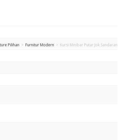
ture Pilihan
>
Furnitur Modern
>
Kursi Minibar Putar Jok Sandaran