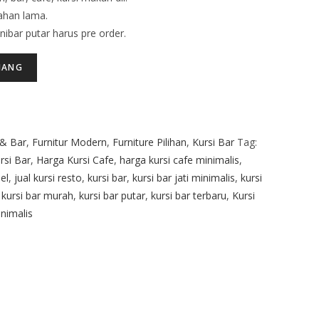
ahan lama.
ibar putar harus pre order.
JANG
 & Bar
,
Furnitur Modern
,
Furniture Pilihan
,
Kursi Bar
Tag:
rsi Bar
,
Harga Kursi Cafe
,
harga kursi cafe minimalis
,
el
,
jual kursi resto
,
kursi bar
,
kursi bar jati minimalis
,
kursi
,
kursi bar murah
,
kursi bar putar
,
kursi bar terbaru
,
Kursi
nimalis