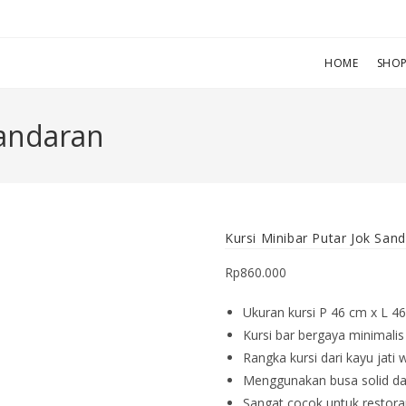
HOME
SHO
Sandaran
Kursi Minibar Putar Jok San
Rp
860.000
Ukuran kursi P 46 cm x L 4
Kursi bar bergaya minimali
Rangka kursi dari kayu jati w
Menggunakan busa solid dan
Sangat cocok untuk restoran,