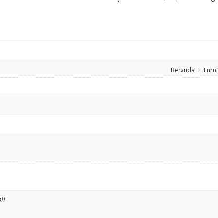
Beranda
>
Furni
ll