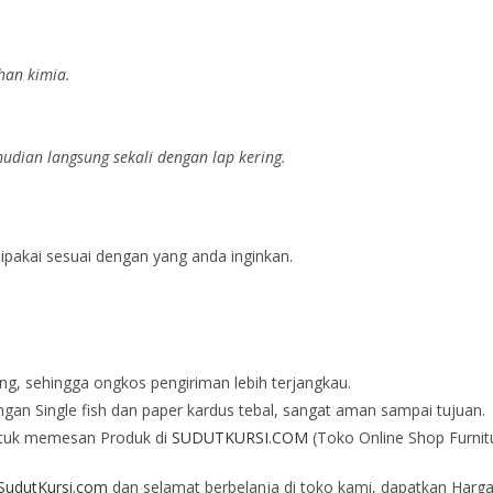
han kimia.
dian langsung sekali dengan lap kering.
dipakai sesuai dengan yang anda inginkan.
ng, sehingga ongkos pengiriman lebih terjangkau.
an Single fish dan paper kardus tebal, sangat aman sampai tujuan.
tuk memesan Produk di
SUDUTKURSI.COM
(Toko Online Shop Furnit
udutKursi.com
dan selamat berbelanja di toko kami, dapatkan Harga