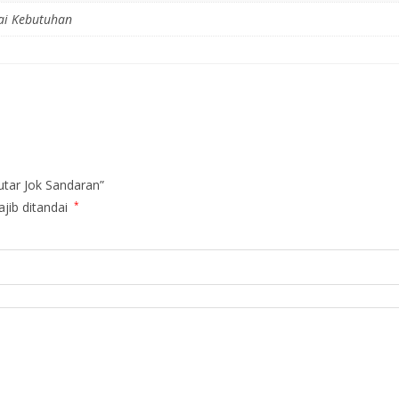
ai Kebutuhan
utar Jok Sandaran”
jib ditandai
*