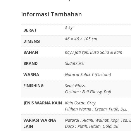
Informasi Tambahan
8 kg
BERAT
46 × 46 × 105 cm
DIMENSI
BAHAN
Kayu Jati tpk, Busa Solid & Kain
BRAND
Sudutkursi
WARNA
Natural Salak T (Custom)
FINISHING
Semi Gloss.
Custom : Full Glossy, Doft
JENIS WARNA KAIN
Kain Oscar, Grey
Pilihan Warna : Cream, Putih, DLL
VARIASI WARNA
Natural : Alami, Walnut, Kopi, Tea, D
LAIN
Duco : Putih, Hitam, Gold, Dll