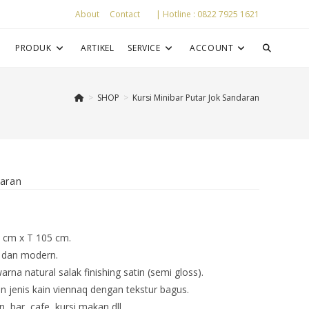
About
Contact
| Hotline : 0822 7925 1621
P
PRODUK
ARTIKEL
SERVICE
ACCOUNT
>
SHOP
>
Kursi Minibar Putar Jok Sandaran
daran
6 cm x T 105 cm.
s dan modern.
arna natural salak finishing satin (semi gloss).
 jenis kain viennaq dengan tekstur bagus.
 bar, cafe, kursi makan dll.